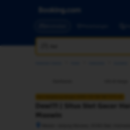
Akomodasi
Penerbangan
Pe
Halaman Utama
Hotel
Indonesia
Sumatra
Gambaran
Info & harga
Baru bergabung dengan AGEN 138 168 188 TOTO 4D
Dewi11 | Situs Slot Gacor Ha
Maxwin
Medan- tanjung Morawa, 20362 Bali, Indonesi