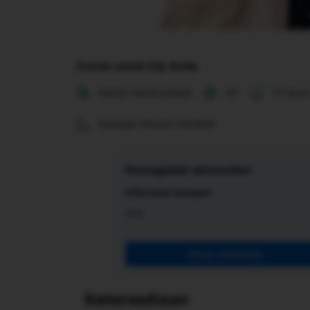
Cocok untuk trip Anda
Kamar mandi pribadi
AC
TV layar
Ruangan khusus merokok
Keunggulan akomodasi
Informasi sarapan
Asia
Pesan sekarang
Ketersediaan