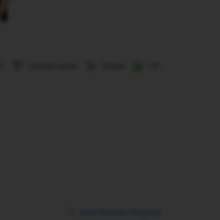
ok
Layanan kamar
Shower
Lift
Kami Samakan Harganya