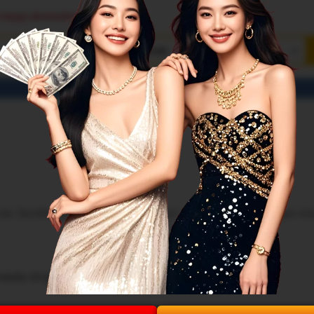
 harga akomodasi ini
2 dewasa · 0 anak · 1 kamar
Jumlah tamu
×
4
 Link Slot88 Resmi Jackpot Maxwin menerima permintaan kh
rsedia 24 jam