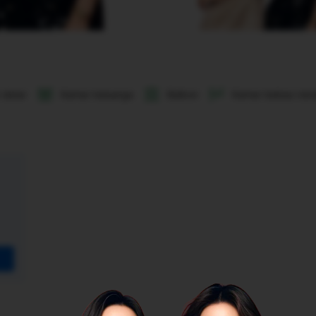
 datar
Kamar keluarga
Balkon
Kamar bebas rok