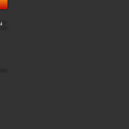
tipe
i
dari
hkan