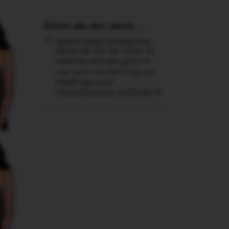
Belum ada skor ulasan ...
Berikan ulasan tentang situs
AGEN 138 168 188 TOTO 4D
resmi dan situs slot gacor ini
agar kami bisa lebih maju dan
kreativ lagi untuk
mengembangkan permainan ini