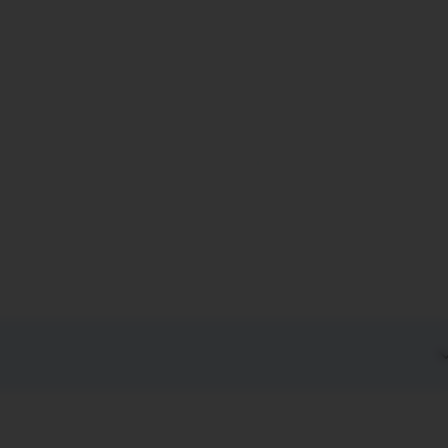
Lihat ketersediaan