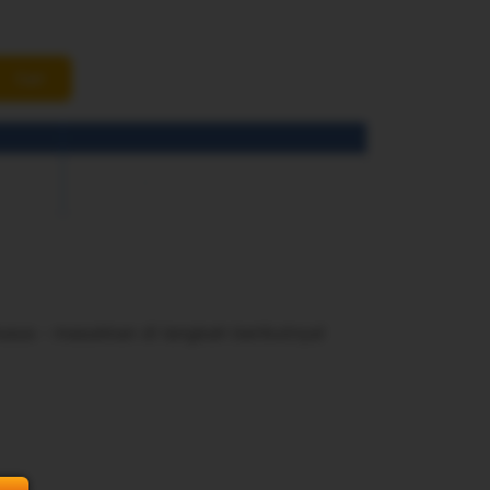
Cari
Tampilkan harga
usus - masukkan di langkah berikutnya!