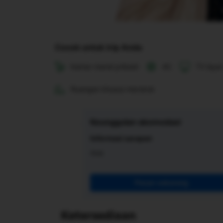
Cocok untuk trip Anda
Kamar mandi pribadi
AC
TV layar
Ruangan khusus merokok
Keunggulan akomodasi
Informasi sarapan
Asia
Pesan sekarang
Ketersediaan