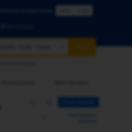
aftarkan properti Anda
Daftar
Login
Taksi bandara
Cari
dewasa · 0 anak · 1 kamar
ot Maxwin (Indonesia)
Informasi penting
Belum ada ulasan
Pesan sekarang
t
Kami Samakan
Harganya