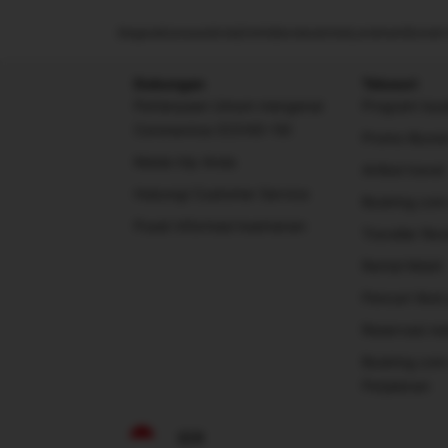
Negara
Kawasan
Kota
Distrik
Bandara
Hotel
Landmark
Rumah 
Dukungan
Telusuri
Pertanyaan Umum mengenai
Program loya
Coronavirus (COVID-19)
Promo libur
Kelola trip Anda
Artikel travel
Hubungi Customer Service
Booking.com 
Pusat informasi keamanan
Traveller Re
Rental Mobil
Pencari tike
Reservasi re
Booking.com
Perjalanan
IDR