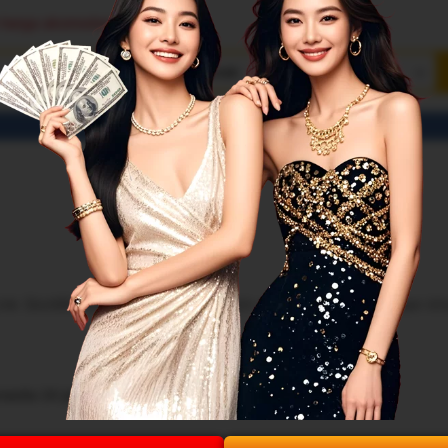
 harga akomodasi ini
2 dewasa · 0 anak · 1 kamar
Jumlah tamu
×
4
 Link Slot88 Resmi Jackpot Maxwin menerima permintaan kh
rsedia 24 jam