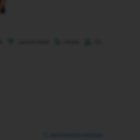
ok
Layanan kamar
Shower
Lift
Kami Samakan Harganya